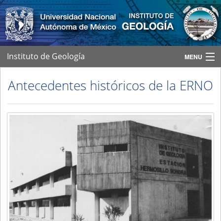
Instituto de Geología
MENU
Inicio
Antecedentes históricos de la ERNO
ERNO
Áreas de investigación
Personal
Posgrado
Infraestructura
Difusión y divulgación